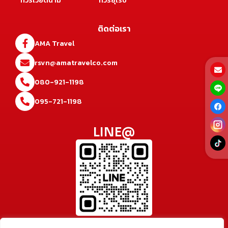
ติดต่อเรา
AMA Travel
rsvn@amatravelco.com
080-921-1198
095-721-1198
LINE@
@amatravel