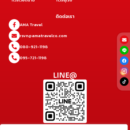
ติดต่อเรา
AMA Travel
rsvn@amatravelco.com
080-921-1198
095-721-1198
LINE@
@amatravel