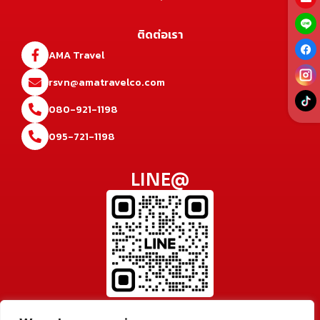
ติดต่อเรา
AMA Travel
rsvn@amatravelco.com
080-921-1198
095-721-1198
LINE@
@amatravel