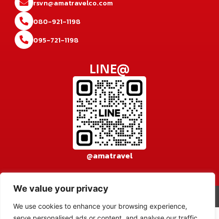
rsvn@amatravelco.com
080-921-1198
095-721-1198
LINE@
@amatravel
We value your privacy
© 2026 AMA TRAVEL CO., LTD. All rights reserved.
เข้าสู่ระบบ
We use cookies to enhance your browsing experience,
serve personalised ads or content, and analyse our traffic.