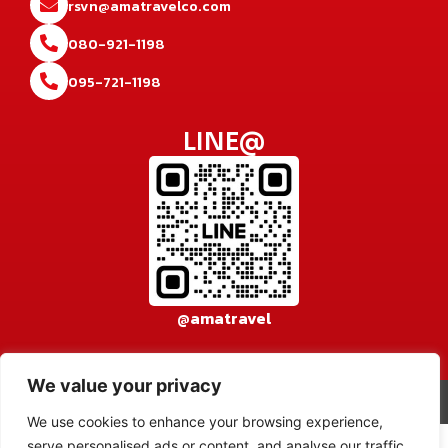
rsvn@amatravelco.com
080-921-1198
095-721-1198
LINE@
@amatravel
We value your privacy
© 2026 AMA TRAVEL CO., LTD. All rights reserved.
เข้าสู่ระบบ
We use cookies to enhance your browsing experience,
serve personalised ads or content, and analyse our traffic.