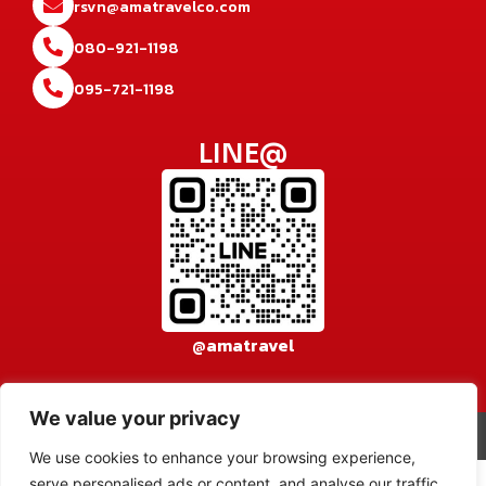
rsvn@amatravelco.com
080-921-1198
095-721-1198
LINE@
@amatravel
We value your privacy
© 2026 AMA TRAVEL CO., LTD. All rights reserved.
เข้าสู่ระบบ
We use cookies to enhance your browsing experience,
serve personalised ads or content, and analyse our traffic.