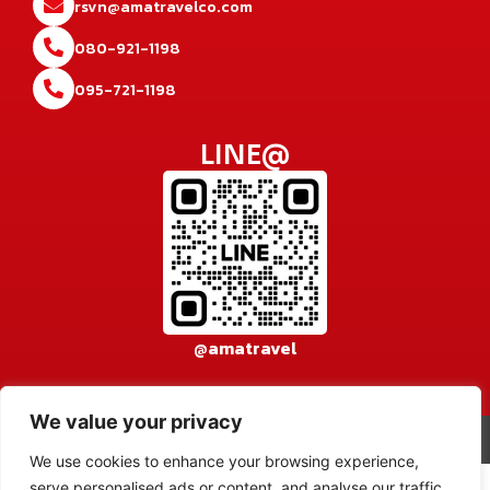
rsvn@amatravelco.com
080-921-1198
095-721-1198
LINE@
@amatravel
We value your privacy
© 2026 AMA TRAVEL CO., LTD. All rights reserved.
เข้าสู่ระบบ
We use cookies to enhance your browsing experience,
serve personalised ads or content, and analyse our traffic.