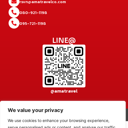
rsvn@amatravelco.com
080-921-1198
095-721-1198
LINE@
@amatravel
We value your privacy
© 2026 AMA TRAVEL CO., LTD. All rights reserved.
เข้าสู่ระบบ
We use cookies to enhance your browsing experience,
serve personalised ads or content, and analyse our traffic.