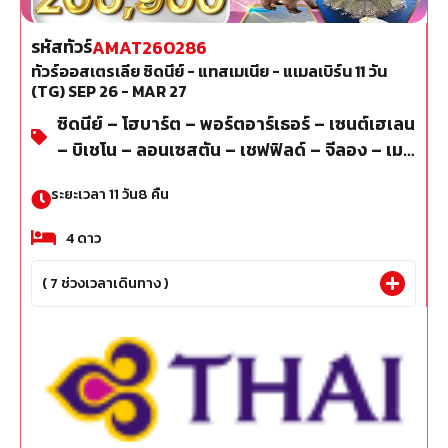
รหัสทัวร์
AMAT260286
ทัวร์ออสเตรเลีย ซิดนีย์ - แทสเมเนีย - แเมลเบิร์น 11 วัน
(TG) SEP 26 - MAR 27
ซิดนีย์ – โฮบาร์ต – พอร์ตอาร์เธอร์ – เซนต์เฮเลน
– บิเชโน – ลอนเซสตัน – เชฟฟิลด์ – จีลอง – เมล
เบิร์น
ระยะเวลา
11
วัน
8
คืน
4
ดาว
(
7
ช่วงเวลาเดินทาง )