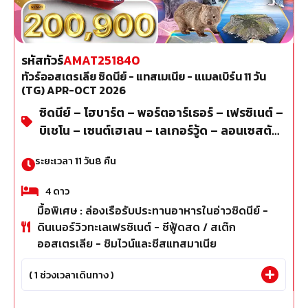
รหัสทัวร์
AMAT251840
ทัวร์ออสเตรเลีย ซิดนีย์ - แทสเมเนีย - แเมลเบิร์น 11 วัน
(TG) APR-OCT 2026
ซิดนีย์ – โฮบาร์ต – พอร์ตอาร์เธอร์ – เฟรซิเนต์ –
บิเชโน – เซนต์เฮเลน – เลเกอร์วู้ด – ลอนเซสตัน
– เครเดิลเมาน์เทน – เชฟฟิลด์ – เดวอนพอร์ต –
ระยะเวลา
11
วัน
8
คืน
จีลอง – เมลเบิร์น
4
ดาว
มื้อพิเศษ : ล่องเรือรับประทานอาหารในอ่าวซิดนีย์ -
ดินเนอร์วิวทะเลเฟรซิเนต์ - ซีฟู้ดสด / สเต๊ก
ออสเตรเลีย - ชิมไวน์และชีสแทสมาเนีย
(
1
ช่วงเวลาเดินทาง )