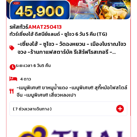
รหัสทัวร์
AMAT250413
ทัวร์เซี่ยงไฮ้ ดิสนีย์แลนด์ - ซูโจว 6 วัน 5 คืน (TG)
-เซี่ยงไฮ้ - ซูโจว - วัดฉงหยวน - เมืองโบราณโจว
จวง -ร้านกาแฟสตาร์บัค รีเสิร์ฟโรสเทอรี -
อุโมงค์เลเซอร์ - เดอะบันด์
ระยะเวลา
6
วัน
5
คืน
4
ดาว
-เมนูพิเศษ!! ขาหมูน้ำแดง -เมนูพิเศษ!! สุกี้หม้อไฟสไตล์
จีน -เมนูพิเศษ!! เสี่ยวหลงเปา
(
7
ช่วงเวลาเดินทาง )