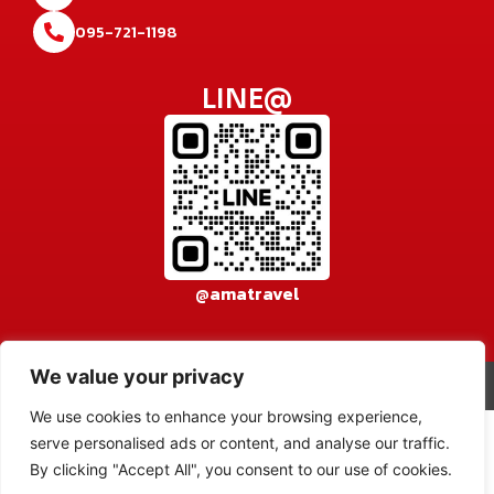
095-721-1198
LINE@
@amatravel
We value your privacy
© 2026 AMA TRAVEL CO., LTD. All rights reserved.
เข้าสู่ระบบ
We use cookies to enhance your browsing experience,
serve personalised ads or content, and analyse our traffic.
By clicking "Accept All", you consent to our use of cookies.
Powered by