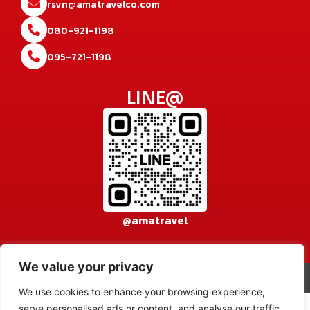
rsvn@amatravelco.com
080-921-1198
095-721-1198
LINE@
@amatravel
We value your privacy
© 2026 AMA TRAVEL CO., LTD. All rights reserved.
เข้าสู่ระบบ
We use cookies to enhance your browsing experience,
serve personalised ads or content, and analyse our traffic.